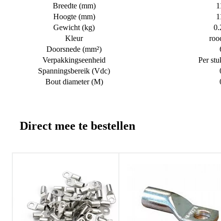
Breedte (mm)
1
Hoogte (mm)
1
Gewicht (kg)
0.
Kleur
roo
Doorsnede (mm²)
Verpakkingseenheid
Per stu
Spanningsbereik (Vdc)
Bout diameter (M)
Direct mee te bestellen