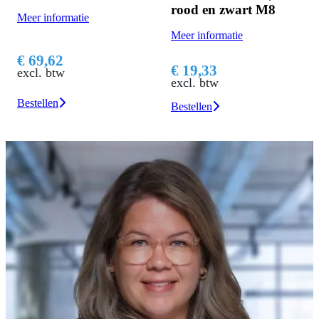
rood en zwart M8
van 
r informatie
Meer informatie
Meer i
69,62
€ 19,33
€ 24
l. btw
excl. btw
excl.
ellen
Bestellen
Bestel