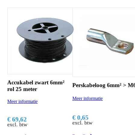
mm²
Perskabeloog 6mm² >
Perskabeloog 6mm² > M6
per 100 stuks
Meer informatie
Meer informatie
€ 0,65
€ 61,45
excl. btw
excl. btw