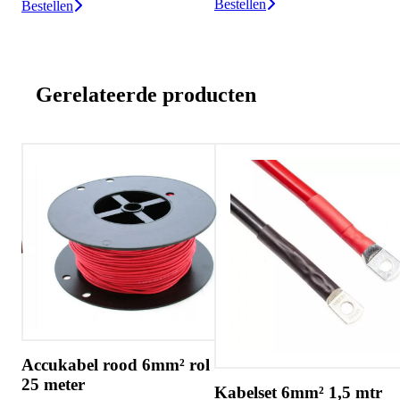
Bestellen
Bestellen
Gerelateerde producten
cukabel rood 6mm² rol
 meter
Kabelset 6mm² 1,5 mtr
Accu