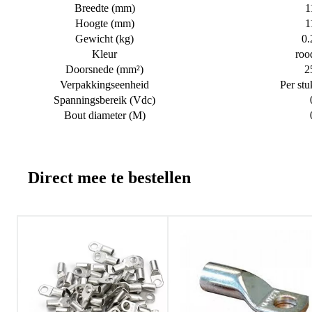
Breedte (mm)
1
Hoogte (mm)
1
Gewicht (kg)
0.
Kleur
roo
Doorsnede (mm²)
2
Verpakkingseenheid
Per stu
Spanningsbereik (Vdc)
Bout diameter (M)
Direct mee te bestellen