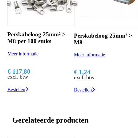
>
Perskabeloog 25mm² >
Perskabeloog 25mm² >
M10 per 100 stuks
M8
Meer informatie
Meer informatie
€ 120,10
€ 1,24
excl. btw
excl. btw
Bestellen
Bestellen
Gerelateerde producten