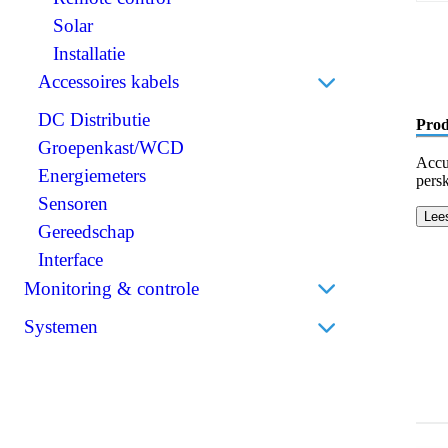
Scheidingstransformatoren
Solar
BMS (Battery Management System)
Installatie
Accessoires kabels
DC Distributie
Perskabelogen
Prod
Groepenkast/WCD
Accuklemmen
Accu
Energiemeters
Isolatiekappen
pers
Sensoren
Stekkers
Lee
Gereedschap
Krimpkousen
Interface
Monitoring & controle
Accumonitors
Systemen
Bedieningspanelen
Bedrijfsbatterijen
Draadloos
Thuisbatterijen