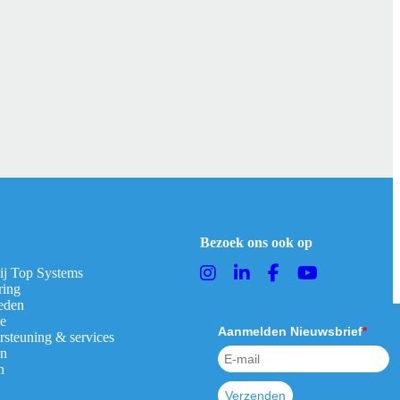
Bezoek ons ook op
bij Top Systems
ring
eden
ie
Aanmelden Nieuwsbrief
*
rsteuning & services
en
n
Verzenden