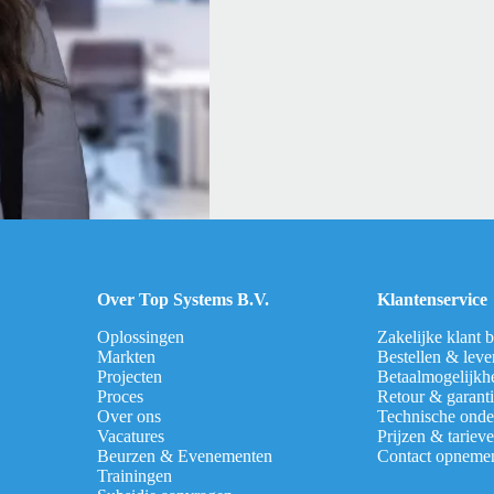
Over Top Systems B.V.
Klantenservice
Oplossingen
Zakelijke klant 
Markten
Bestellen & leve
Projecten
Betaalmogelijkh
Proces
Retour & garant
Over ons
Technische onde
Vacatures
Prijzen & tariev
Beurzen & Evenementen
Contact opneme
Trainingen