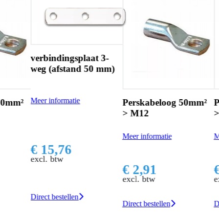
bindingsplaat 3-
 (afstand 50 mm)
 informatie
Perskabeloog 50mm²
Perskabelo
> M12
> M10
Meer informatie
Meer informatie
15,76
. btw
€ 2,91
€ 2,45
excl. btw
excl. btw
t bestellen
Direct bestellen
Direct bestellen