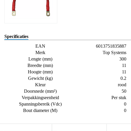
Specificaties
EAN
6013751835887
Merk
Top Systems
Lengte (mm)
300
Breedte (mm)
11
Hoogte (mm)
11
Gewicht (kg)
0.2
Kleur
rood
Doorsnede (mm²)
50
Verpakkingseenheid
Per stuk
Spanningsbereik (Vdc)
0
Bout diameter (M)
0