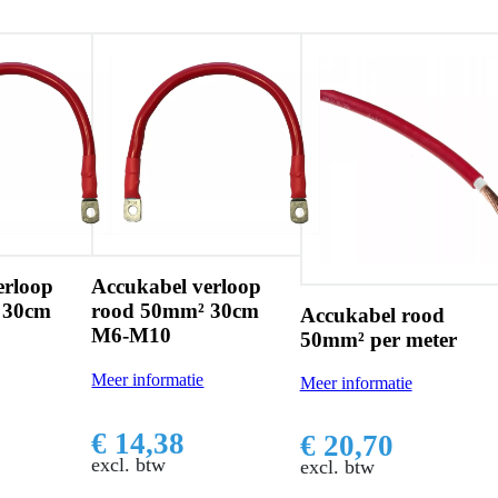
l verloop
Accukabel verloo
mm² 30cm
rood 50mm² 30c
Accukabel rood
M6-M8
50mm² per meter
atie
Meer informatie
Meer informatie
8
€ 14,38
€ 20,70
excl. btw
excl. btw