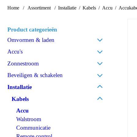
Home
Assortiment
Installatie
Kabels
Accu
Accukab
Product categorieën
Omvormen & laden
Acculaders
Accu's
Laadpalen
Lithium
Zonnestroom
Laadstroomverdelers
AGM
Zonnepanelen
Beveiligen & schakelen
Omvormen/laden combi
Gel
Omvormers zonnepanelen
Omvormen DC/AC
Omschakelautomaten
Installatie
Spiraalcel
Accessoires zonnepanelen
Omvormen DC/DC
Isolatiebewakers
Tractie
Kabels
120V Producten
Zekeringen
Accessoires accu's
OPzS
Accu
IEC/UK Producten
Zekeringhouders
OPzV
Walstroom
Accessoires Omvormen & laden
Schakelaars
Communicatie
Relais
Remote control