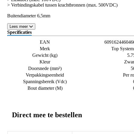
> Verbindingskabel tussen krachtbronnen (max. 500VDC)
Buitendiameter 6,5mm
Lees meer
Specificaties
EAN
609162446046
Merk
Top System
Gewicht (kg)
5.7
Kleur
Zwar
Doorsnede (mm²)
5
Verpakkingseenheid
Per ro
Spanningsbereik (Vdc)
Bout diameter (M)
Direct mee te bestellen