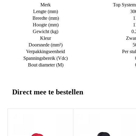
Merk
Top System
Lengte (mm)
30
Breedte (mm)
1
Hoogte (mm)
1
Gewicht (kg)
0.
Kleur
Zwar
Doorsnede (mm²)
5
Verpakkingseenheid
Per stu
Spanningsbereik (Vdc)
Bout diameter (M)
Direct mee te bestellen