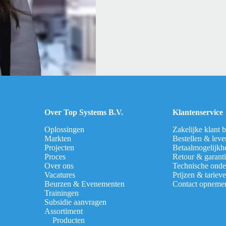
Over Top Systems B.V.
Klantenservice
Oplossingen
Zakelijke klant 
Markten
Bestellen & leve
Projecten
Betaalmogelijkh
Proces
Retour & garant
Over ons
Technische onde
Vacatures
Prijzen & tariev
Beurzen & Evenementen
Contact opneme
Trainingen
Subsidie aanvragen
Assortiment
Producten