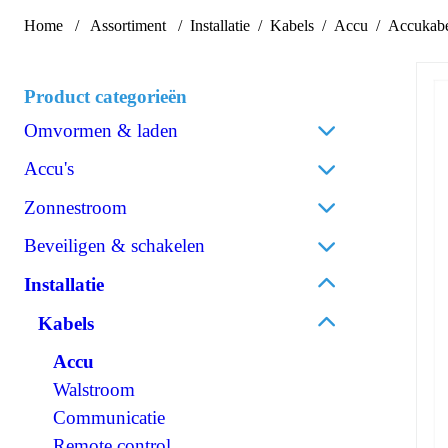
Home
Assortiment
Installatie
Kabels
Accu
Accukabe
Product categorieën
Omvormen & laden
Acculaders
Accu's
Laadpalen
Lithium
Zonnestroom
Laadstroomverdelers
AGM
Zonnepanelen
Beveiligen & schakelen
Omvormen/laden combi
Gel
Omvormers zonnepanelen
Omvormen DC/AC
Omschakelautomaten
Installatie
Spiraalcel
Accessoires zonnepanelen
Omvormen DC/DC
Isolatiebewakers
Tractie
Kabels
120V Producten
Zekeringen
Accessoires accu's
OPzS
Accu
IEC/UK Producten
Zekeringhouders
OPzV
Walstroom
Accessoires Omvormen & laden
Schakelaars
Communicatie
Relais
Remote control