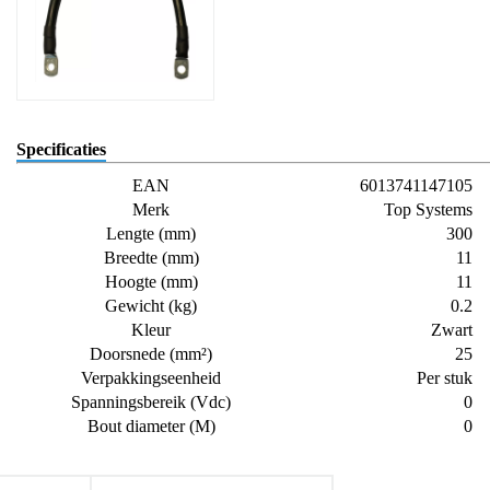
Specificaties
EAN
6013741147105
Merk
Top Systems
Lengte (mm)
300
Breedte (mm)
11
Hoogte (mm)
11
Gewicht (kg)
0.2
Kleur
Zwart
Doorsnede (mm²)
25
Verpakkingseenheid
Per stuk
Spanningsbereik (Vdc)
0
Bout diameter (M)
0