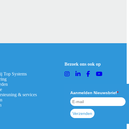
Bezoek ons ook op
bij Top Systems
ring
eden
ie
Aanmelden Nieuwsbrief
*
rsteuning & services
en
n
Verzenden