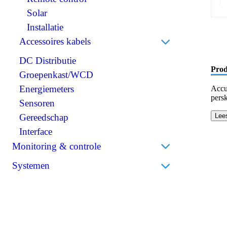
Scheidingstransformatoren
Solar
BMS (Battery Management System)
Installatie
Accessoires kabels
DC Distributie
Perskabelogen
Prod
Groepenkast/WCD
Accuklemmen
Energiemeters
Isolatiekappen
Accu
pers
Sensoren
Stekkers
Lee
Gereedschap
Krimpkousen
Interface
Monitoring & controle
Accumonitors
Systemen
Bedieningspanelen
Bedrijfsbatterijen
Draadloos
Thuisbatterijen