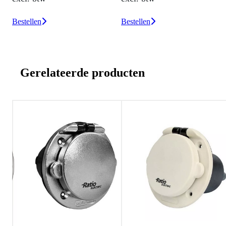
excl
stellen
Bestellen
Beste
Gerelateerde producten