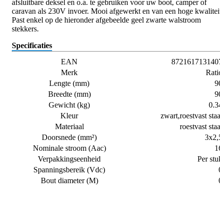
afsluitbare deksel en o.a. te gebruiken voor uw boot, camper of
caravan als 230V invoer. Mooi afgewerkt en van een hoge kwalitei
Past enkel op de hieronder afgebeelde geel zwarte walstroom
stekkers.
Specificaties
EAN
872161713140
Merk
Rati
Lengte (mm)
9
Breedte (mm)
9
Gewicht (kg)
0.3
Kleur
zwart,roestvast staa
Materiaal
roestvast staa
Doorsnede (mm²)
3x2,
Nominale stroom (Aac)
1
Verpakkingseenheid
Per stu
Spanningsbereik (Vdc)
Bout diameter (M)