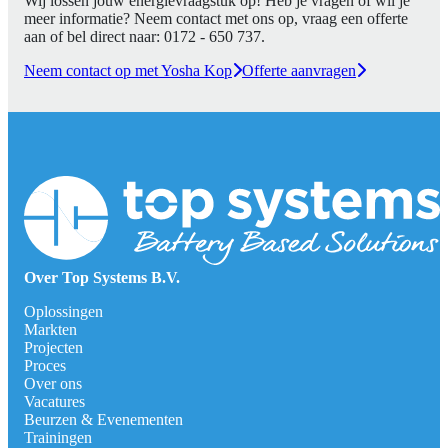
Wij lossen jouw energievraagstuk op! Heb je vragen of wil je
meer informatie? Neem contact met ons op, vraag een offerte
aan of bel direct naar:
0172 - 650 737
.
Neem contact op met Yosha Kop
Offerte aanvragen
Over Top Systems B.V.
Oplossingen
Markten
Projecten
Proces
Over ons
Vacatures
Beurzen & Evenementen
Trainingen