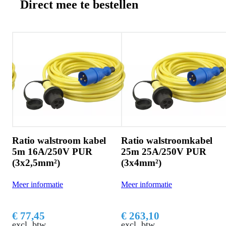
Direct mee te bestellen
atio walstroom kabel
Ratio walstroomkabel
m 16A/250V PUR
25m 25A/250V PUR
3x2,5mm²)
(3x4mm²)
Rat
16
er informatie
Meer informatie
Meer
 77,45
€ 263,10
€ 4
cl. btw
excl. btw