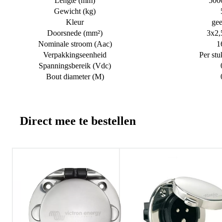
Lengte (mm)
500
Gewicht (kg)
Kleur
gee
Doorsnede (mm²)
3x2,
Nominale stroom (Aac)
1
Verpakkingseenheid
Per stu
Spanningsbereik (Vdc)
Bout diameter (M)
Direct mee te bestellen