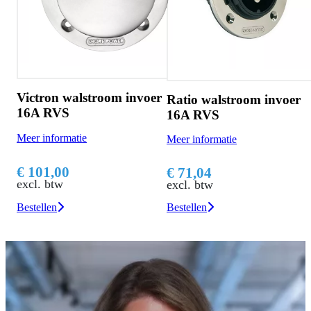
r
Victron walstroom invoer
Ratio walstroom invoer
16A RVS
16A RVS
Meer informatie
Meer informatie
€ 101,00
€ 71,04
excl. btw
excl. btw
Bestellen
Bestellen