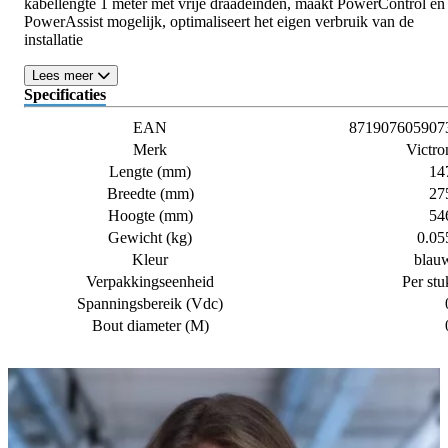
kabellengte 1 meter met vrije draadeinden, maakt PowerControl en
PowerAssist mogelijk, optimaliseert het eigen verbruik van de
installatie
Lees meer
Specificaties
EAN
871907605907
Merk
Victro
Lengte (mm)
14
Breedte (mm)
27
Hoogte (mm)
54
Gewicht (kg)
0.05
Kleur
blau
Verpakkingseenheid
Per stu
Spanningsbereik (Vdc)
Bout diameter (M)