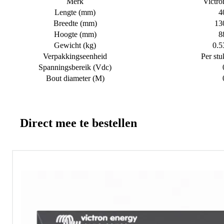
Merk
Victro
Lengte (mm)
4
Breedte (mm)
13
Hoogte (mm)
8
Gewicht (kg)
0.5
Verpakkingseenheid
Per stu
Spanningsbereik (Vdc)
Bout diameter (M)
Direct mee te bestellen