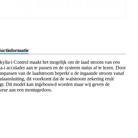
uctinformatie
kylla-i Control maakt het mogelijk om de laad stroom van een
a-i acculader aan te passen en de systeem status af te lezen. Door
aanpassen van de laadstroom beperkt u de ingaande stroom vanaf
alaansluiting, dit voorkomt dat de walstroom zekering eruit
ngt. Dit model kan ingebouwd worden maar wij geven de
keur aan een montagedoos.