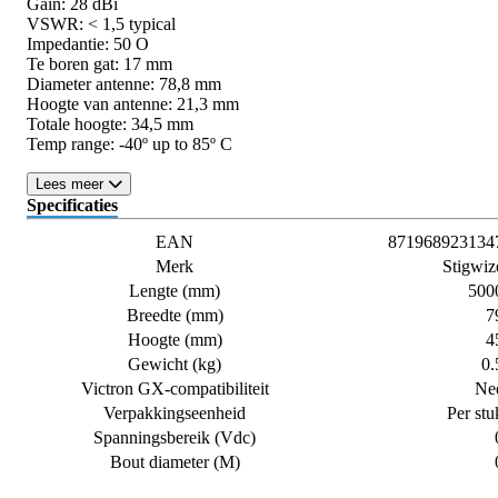
Gain: 28 dBi
VSWR: < 1,5 typical
Impedantie: 50 O
Te boren gat: 17 mm
Diameter antenne: 78,8 mm
Hoogte van antenne: 21,3 mm
Totale hoogte: 34,5 mm
Temp range: -40º up to 85º C
Lees meer
Specificaties
EAN
871968923134
Merk
Stigwiz
Lengte (mm)
500
Breedte (mm)
7
Hoogte (mm)
4
Gewicht (kg)
0.
Victron GX-compatibiliteit
Ne
Verpakkingseenheid
Per stu
Spanningsbereik (Vdc)
Bout diameter (M)