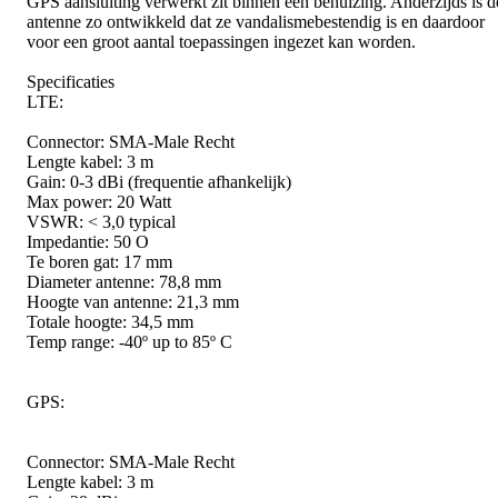
GPS aansluiting verwerkt zit binnen een behuizing. Anderzijds is d
antenne zo ontwikkeld dat ze vandalismebestendig is en daardoor
voor een groot aantal toepassingen ingezet kan worden.
Specificaties
LTE:
Connector: SMA-Male Recht
Lengte kabel: 3 m
Gain: 0-3 dBi (frequentie afhankelijk)
Max power: 20 Watt
VSWR: < 3,0 typical
Impedantie: 50 O
Te boren gat: 17 mm
Diameter antenne: 78,8 mm
Hoogte van antenne: 21,3 mm
Totale hoogte: 34,5 mm
Temp range: -40º up to 85º C
GPS:
Connector: SMA-Male Recht
Lengte kabel: 3 m