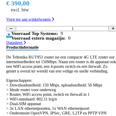
€ 390,00
excl. btw
Voeg toe aan winkelwagen
Voorraad Top Systems:
9
Voorraad extern magazijn:
0
Datasheet
Productinformatie
De Teltonika RUT951 router ise een compacte 4G LTE router oor
internetsnelheden tot 150Mbps. Naast een router is dit apparaat ook
een WiFi access point, een 4-poorts switch en een firewall. Zo
geniet u overal ter wereld van een veilige en snelle verbinding.
Eigenschappen:
> Downloadsnelheid: 150 Mbps, uploadsnelheid: 50 Mbps
> Ideale router voor onderweg
> Router, WiFi access point, switch en firewall in 1
> WiFi-standaard: 802.11 b/g/n
> Dual-SIM apparaat
> 3x LAN ethernetpoorten, 1x WAN ethernetpoort
> Ondersteunt OpenVPN, IPSec, GRE, L2TP en PPTP VPN