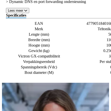
> Dynamic DNS en port forwarding ondersteuning
Lees meer
Specificaties
EAN
477905184016
Merk
Teltonik
Lengte (mm)
5
Breedte (mm)
11
Hoogte (mm)
10
Gewicht (kg)
0.25
Victron GX-compatibiliteit
J
Verpakkingseenheid
Per stu
Spanningsbereik (Vdc)
Bout diameter (M)