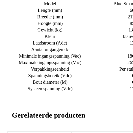
Model
Blue Smar
Lengte (mm)
6
Breedte (mm)
21
Hoogte (mm)
8
Gewicht (kg)
1.
Kleur
blau
Laadstroom (Adc)
1
Aantal uitgangen dc
Minimale ingangsspanning (Vac)
18
Maximale ingangsspanning (Vac)
26
Verpakkingseenheid
Per stu
Spanningsbereik (Vdc)
Bout diameter (M)
Systeemspanning (Vdc)
1
Gerelateerde producten