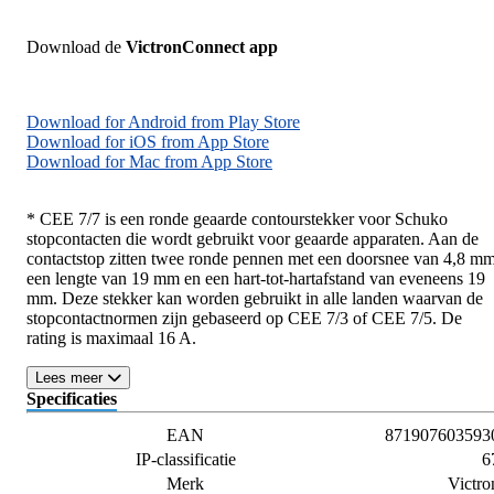
Download de
VictronConnect app
Download for Android from Play Store
Download for iOS from App Store
Download for Mac from App Store
* CEE 7/7 is een ronde geaarde contourstekker voor Schuko
stopcontacten die wordt gebruikt voor geaarde apparaten. Aan de
contactstop zitten twee ronde pennen met een doorsnee van 4,8 mm
een lengte van 19 mm en een hart-tot-hartafstand van eveneens 19
mm. Deze stekker kan worden gebruikt in alle landen waarvan de
stopcontactnormen zijn gebaseerd op CEE 7/3 of CEE 7/5. De
rating is maximaal 16 A.
Lees meer
Specificaties
EAN
871907603593
IP-classificatie
6
Merk
Victro