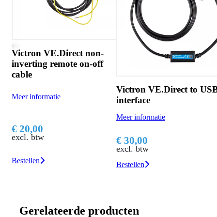
ictron VE.Direct non-
verting remote on-off
Vic
able
75-
Victron VE.Direct to USB
er informatie
Meer
interface
Meer informatie
 20,00
€ 2
cl. btw
excl
€ 30,00
excl. btw
stellen
Beste
Bestellen
Gerelateerde producten