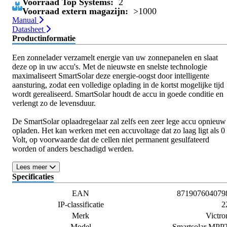
Voorraad Top Systems:
2
Voorraad extern magazijn:
>1000
Manual
Datasheet
Productinformatie
Een zonnelader verzamelt energie van uw zonnepanelen en slaat
deze op in uw accu's. Met de nieuwste en snelste technologie
maximaliseert SmartSolar deze energie-oogst door intelligente
aansturing, zodat een volledige oplading in de kortst mogelijke tijd
wordt gerealiseerd. SmartSolar houdt de accu in goede conditie en
verlengt zo de levensduur.
De SmartSolar oplaadregelaar zal zelfs een zeer lege accu opnieuw
opladen. Het kan werken met een accuvoltage dat zo laag ligt als 0
Volt, op voorwaarde dat de cellen niet permanent gesulfateerd
worden of anders beschadigd werden.
Lees meer
Specificaties
EAN
871907604079
IP-classificatie
2
Merk
Victro
Model
Smartsolar MPP