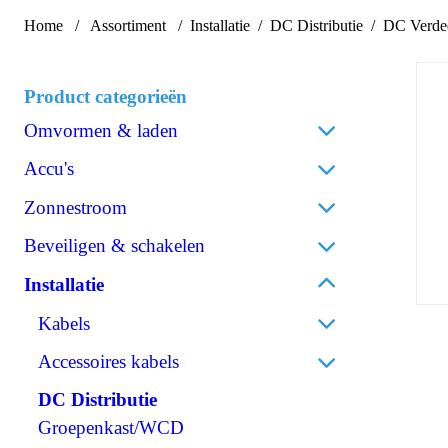
Home
Assortiment
Installatie
DC Distributie
DC Verdee
Product categorieën
Omvormen & laden
Acculaders
Accu's
Laadpalen
Lithium
Zonnestroom
Laadstroomverdelers
AGM
Zonnepanelen
Beveiligen & schakelen
Omvormen/laden combi
Gel
Omvormers zonnepanelen
Omvormen DC/AC
Omschakelautomaten
Installatie
Spiraalcel
Accessoires zonnepanelen
Omvormen DC/DC
Isolatiebewakers
Tractie
Kabels
120V Producten
Zekeringen
Accessoires accu's
OPzS
Accu
Accessoires kabels
IEC/UK Producten
Zekeringhouders
OPzV
Walstroom
Accessoires Omvormen & laden
Schakelaars
DC Distributie
Perskabelogen
Communicatie
Relais
Groepenkast/WCD
Accuklemmen
Remote control