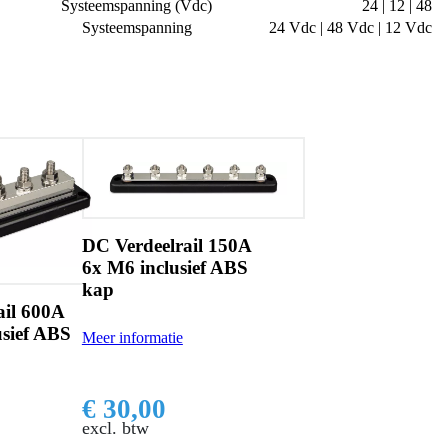
Systeemspanning (Vdc)
24 | 12 | 48
Systeemspanning
24 Vdc | 48 Vdc | 12 Vdc
DC Verdeelrail 150A
6x M6 inclusief ABS
kap
ail 600A
usief ABS
Meer informatie
€ 30,00
excl. btw