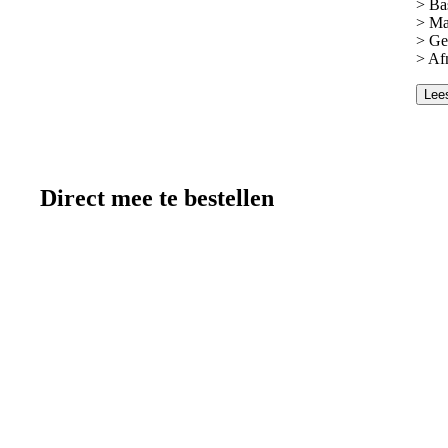
> Ba
> Ma
> Ge
> Af
Lee
Direct mee te bestellen