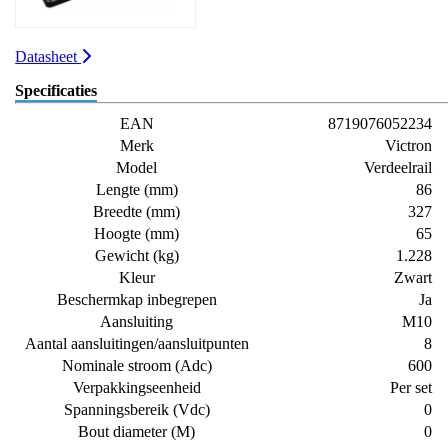
Datasheet
Specificaties
EAN
8719076052234
Merk
Victron
Model
Verdeelrail
Lengte (mm)
86
Breedte (mm)
327
Hoogte (mm)
65
Gewicht (kg)
1.228
Kleur
Zwart
Beschermkap inbegrepen
Ja
Aansluiting
M10
Aantal aansluitingen/aansluitpunten
8
Nominale stroom (Adc)
600
Verpakkingseenheid
Per set
Spanningsbereik (Vdc)
0
Bout diameter (M)
0