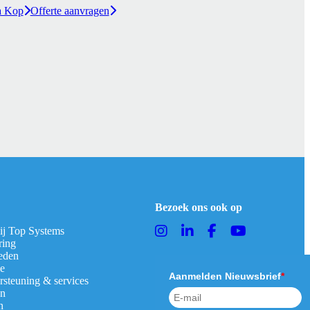
a Kop
Offerte aanvragen
Bezoek ons ook op
bij Top Systems
ring
eden
ie
Aanmelden Nieuwsbrief
*
rsteuning & services
en
n