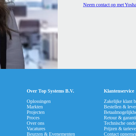
Neem contact op met Yosh
Over Top Systems B.V.
Klantenservice
Oplossingen
Zakelijke klant 
Markten
Bestellen & leve
Projecten
Betaalmogelijkh
Proces
Retour & garant
Over ons
Technische onde
Vacatures
Prijzen & tariev
Beurzen & Evenementen
Contact opneme