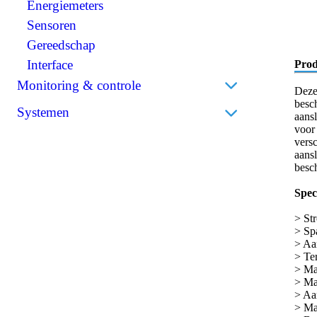
Scheidingstransformatoren
Energiemeters
Isolatiekappen
Solar
BMS (Battery Management System)
Sensoren
Stekkers
Installatie
Gereedschap
Krimpkousen
Interface
Prod
Monitoring & controle
Deze
besc
Accumonitors
Systemen
aans
voor 
Bedieningspanelen
Bedrijfsbatterijen
vers
Draadloos
aansl
Thuisbatterijen
besc
Speci
> St
> Sp
> Aa
> Te
> Ma
> Ma
> Aa
> Ma