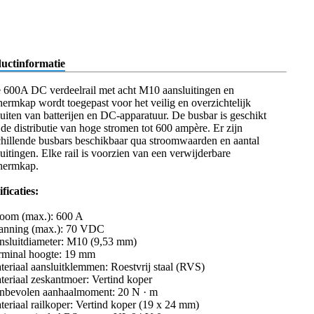
uctinformatie
 600A DC verdeelrail met acht M10 aansluitingen en
hermkap wordt toegepast voor het veilig en overzichtelijk
luiten van batterijen en DC-apparatuur. De busbar is geschikt
de distributie van hoge stromen tot 600 ampère. Er zijn
chillende busbars beschikbaar qua stroomwaarden en aantal
uitingen. Elke rail is voorzien van een verwijderbare
hermkap.
ficaties:
room (max.): 600 A
anning (max.): 70 VDC
nsluitdiameter: M10 (9,53 mm)
rminal hoogte: 19 mm
teriaal aansluitklemmen: Roestvrij staal (RVS)
teriaal zeskantmoer: Vertind koper
nbevolen aanhaalmoment: 20 N · m
teriaal railkoper: Vertind koper (19 x 24 mm)