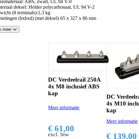
sismateriaal: ABS, zwart, UL 94 V-0
teriaal deksel: Helder polycarbonaat, UL 94 V-2
wicht (8 terminals):1,3 kg
metingen (hxbxd) (met deksel) 65 x 327 x 86 mm
s meer
DC Verdeelrail 250A
4x M8 inclusief ABS
kap
DC Verdeelr
4x M10 incl
Meer informatie
kap
Meer informatie
€ 61,00
excl. btw
€ 139,00