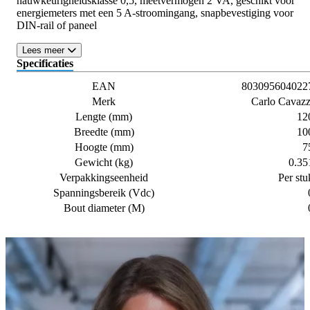
nauwkeurigheidsklasse 0,5, meetvermogen 2 VA, geschikt voor
energiemeters met een 5 A-stroomingang, snapbevestiging voor
DIN-rail of paneel
Lees meer
Specificaties
EAN
803095604022
Merk
Carlo Cavazz
Lengte (mm)
12
Breedte (mm)
10
Hoogte (mm)
7
Gewicht (kg)
0.35
Verpakkingseenheid
Per stu
Spanningsbereik (Vdc)
Bout diameter (M)