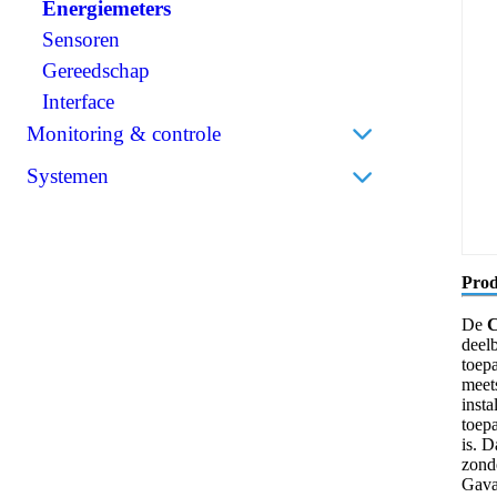
Scheidingstransformatoren
Energiemeters
Isolatiekappen
Solar
BMS (Battery Management System)
Sensoren
Stekkers
Installatie
Gereedschap
Krimpkousen
Interface
Monitoring & controle
Accumonitors
Systemen
Bedieningspanelen
Bedrijfsbatterijen
Draadloos
Thuisbatterijen
Prod
De
C
deelb
toep
meet
insta
toep
is. D
zond
Gavaz