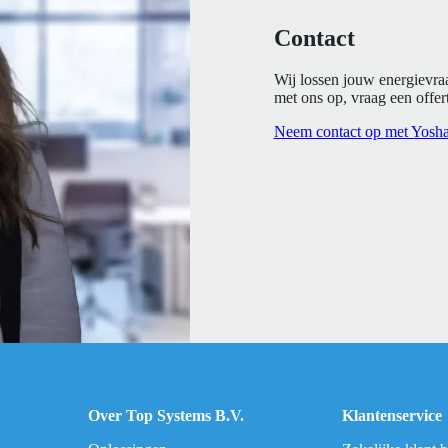
Contact
Wij lossen jouw energievra
met ons op, vraag een offert
Neem contact op met Yosh
Over Top Systems B.V.
Klantenservice