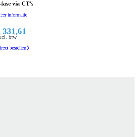
-fase via CT's
eer informatie
€ 331,61
xcl. btw
irect bestellen