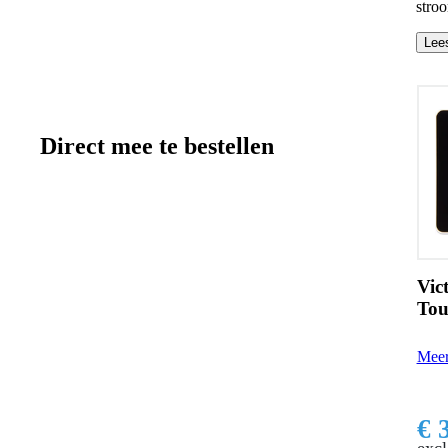
stro
Lee
Direct mee te bestellen
Vic
Tou
Meer
€ 