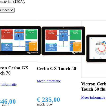
omsterkte (150A).
s meer
tron Cerbo GX
Cerbo GX Touch 50
ch 70
Meer informatie
Victron Cer
 informatie
Touch 50 flu
Meer informatie
€ 235,00
346,00
excl. btw