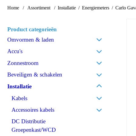
Home
Assortiment
Installatie
Energiemeters
Carlo Gav
Product categorieën
Omvormen & laden
Acculaders
Accu's
Laadpalen
Lithium
Zonnestroom
Laadstroomverdelers
AGM
Zonnepanelen
Beveiligen & schakelen
Omvormen/laden combi
Gel
Omvormers zonnepanelen
Omvormen DC/AC
Omschakelautomaten
Installatie
Spiraalcel
Accessoires zonnepanelen
Omvormen DC/DC
Isolatiebewakers
Tractie
Kabels
120V Producten
Zekeringen
Accessoires accu's
OPzS
Accu
Accessoires kabels
IEC/UK Producten
Zekeringhouders
OPzV
Walstroom
Accessoires Omvormen & laden
Schakelaars
DC Distributie
Perskabelogen
Communicatie
Relais
Groepenkast/WCD
Accuklemmen
Remote control