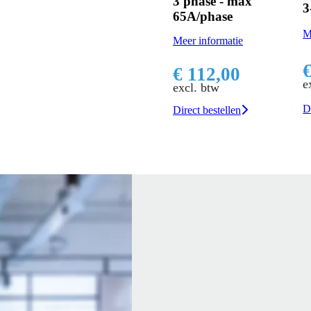
3 phase - max
3
65A/phase
M
Meer informatie
€ 112,00
e
excl. btw
D
Direct bestellen