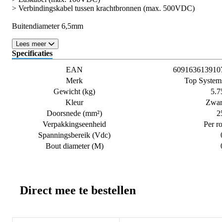
> Verbindingskabel tussen krachtbronnen (max. 500VDC)
Buitendiameter 6,5mm
Lees meer
Specificaties
EAN
609163613910
Merk
Top System
Gewicht (kg)
5.7
Kleur
Zwar
Doorsnede (mm²)
2
Verpakkingseenheid
Per ro
Spanningsbereik (Vdc)
Bout diameter (M)
Direct mee te bestellen