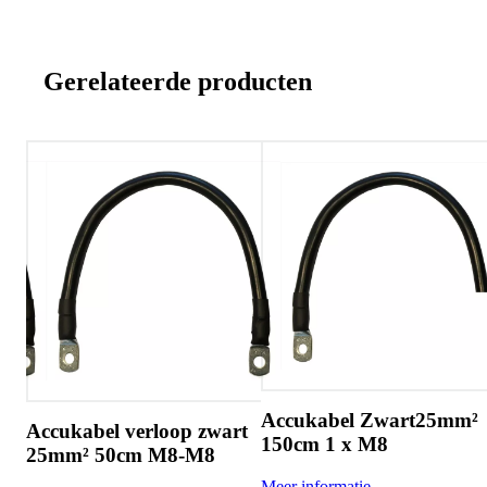
Gerelateerde producten
Accukabel Zwart25mm²
cukabel verloop zwart
Accu
150cm 1 x M8
mm² 50cm M8-M8
rol 2
Meer informatie