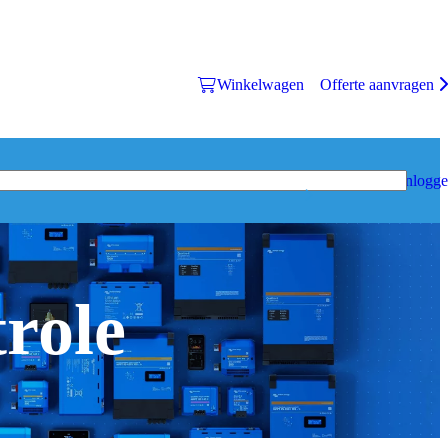
Winkelwagen
Offerte aanvragen
Inlogg
role